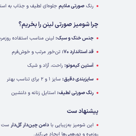
رنگ
صورتی ملایم
جلوه‌ای لطیف و جذاب به استا
چرا شومیز صورتی لینن را بخریم؟
جنس خنک و سبک:
لینن مناسب استفاده روزمره
قد استاندارد ۷۰:
تن‌خور مرتب و خوش‌فرم
آستین کیمونو:
راحت، آزاد و شیک
سایزبندی دقیق:
سایز ۱ و ۲ برای تناسب بهتر
رنگ صورتی لطیف:
استایل زنانه و دلنشین
پیشنهاد ست
این شومیز به‌زیبایی با
دامن چین‌دار گل‌دار
ست می
روزمره و دورهمی‌ها ایجاد می‌کند.